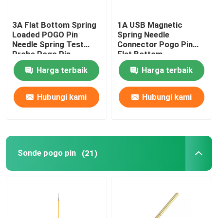
Bagian presisi cnc
3A Flat Bottom Spring
1A USB Magnetic
Loaded POGO Pin
Spring Needle
Needle Spring Test
Connector Pogo Pin
pembuat cetakan injeksi
Probe Pogo Pin
Flat Bottom
Harga terbaik
Harga terbaik
Bagian cetakan injeksi
Hubungi kami
Hubungi kami
Penggemar kompor bertenaga panas
Set Penggerudi Listrik
Sonde pogo pin
(21)