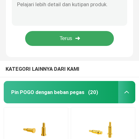
Powerful Pogo Pin Usb Connector Gold Plated Solder Waterproof 2 Pin
Sudut kanan POGO Pin
4p Magnetic POGO Pin Connector 2A Pitch 2.8mm Untuk Flange PCB Solder Panel Mount
90 Degree Bending Pogo Pin Lectrical Connector 8.5mm Untuk 15mm
Queit abu-abu tersembunyi lembut tutup pintu damper Genggaman untuk pintu geser dan pintu furnitur
Pin Pogo Berujung Ganda
Dapur Kamar Mandi Damping Minyak Untuk Soft Tutup Pintu Stainless Iron
Pemadam minyak
KATEGORI LAINNYA DARI KAMI
Pin POGO berujung
Pin POGO dengan beban pegas
(20)
SMT POGO Pin
Pin POGO Magnetik
Konektor Pin Pogo