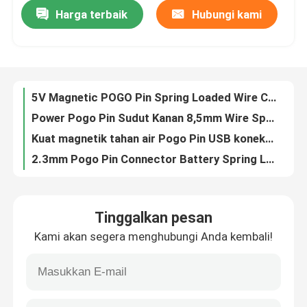
Harga terbaik
Hubungi kami
5V Magnetic POGO Pin Spring Loaded Wire Connectors Pin Dan Soket Kontak SUS304
Power Pogo Pin Sudut Kanan 8,5mm Wire Spring Loaded Wire Terminal 5 Pin
Wisata pabrik
Kuat magnetik tahan air Pogo Pin USB konektor 2 Pin emas dilapisi solder
2.3mm Pogo Pin Connector Battery Spring Loaded Contact SMD Jarum PCB
Kontrol kualitas
4 Pin Dual Row Male Spring Loaded Header Pins Straight Dip
2.54mm Wanita POGO Pin Konektor 3 Pin 2.5mm Pitch SMT Pria 1A
Hubungi kami
Power Wire POGO Pin Connector Listrik Magnetic 5 Pin Pogo Connector 8.5mm
Konektor Spring Loaded Pogo Pins Pitch 2.0 2.2MM Pria Wanita
Berita
8.5mm Plain Plug In Spring Loaded POGO Pin Connector OEM
Tembaga spring probe kanan sudut Pogo Pin konektor magnetik 1 sampai 4 pin
Semua Kasus
Tinggalkan pesan
Gold POGO Pin Connector 2 Pin Magnetic SMT Pogo Spring Loaded Connector 10P
Kami akan segera menghubungi Anda kembali!
5p 12p Spring Test Probe Pogo Pin On Connector Plating Emas Kuningan Pogo Pin 15mm
Pin POGO dengan beban pegas
5 Pin 15mm Fine Pitch POGO Pin Connector Spring Loaded 2.54mm Pitch Pria Wanita
3A Suction Waterproof Connector Pogo Pins 7 8 9 PIN 2.2mm Magnetic Charging Thumb
Sonde pogo pin
1.27mm Pitch 8 Pin POGO Pin Connector Spring Loaded Header Socket PCB Single Row