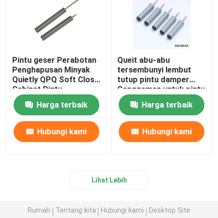
Pintu geser Perabotan
Queit abu-abu
Penghapusan Minyak
tersembunyi lembut
Quietly QPQ Soft Close
tutup pintu damper
Cabinet Pintu
Genggaman untuk pintu
Penghapusan
geser dan pintu
Harga terbaik
Harga terbaik
furnitur
Hubungi kami
Hubungi kami
Lihat Lebih
Rumah
Tentang kita
Hubungi kami
Desktop Site