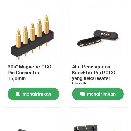
permintaan
permintaan
Wisata pabrik
Kontrol kualitas
Hubungi kami
30u" Magnetic OGO
Alat Penempatan
Berita
Pin Connector
Konektor Pin POGO
15,0mm
yang Kekal Wafer
Listrik
Semua Kasus
mengirimkan
mengirimkan
permintaan
permintaan
Pin POGO dengan beban pegas
Sonde pogo pin