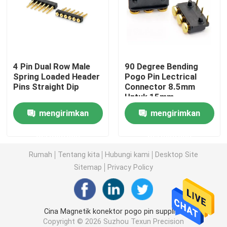
Sudut kanan POGO Pin
Pin Pogo Berujung Ganda
4 Pin Dual Row Male
90 Degree Bending
Spring Loaded Header
Pogo Pin Lectrical
Pins Straight Dip
Connector 8.5mm
Pemadam minyak
Untuk 15mm
mengirimkan
mengirimkan
Pin POGO berujung
permintaan
permintaan
SMT POGO Pin
Rumah
Tentang kita
Hubungi kami
Desktop Site
Sitemap
Privacy Policy
Pin POGO Magnetik
Cina Magnetik konektor pogo pin supplier.
Konektor Pin Pogo
Copyright © 2026 Suzhou Texun Precision