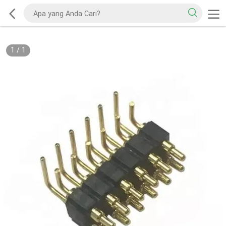
1
/
1