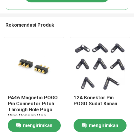
Rekomendasi Produk
Rumah
PA46 Magnetic POGO
12A Konektor Pin
Pin Connector Pitch
POGO Sudut Kanan
Through Hole Pogo
Produk
Pins Dengan Pos
mengirimkan
mengirimkan
Tentang kita