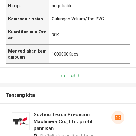
Harga
negotiable
Kemasan rincian
Gulungan Vakum/Tas PVC
Kuantitas min Ord
30K
er
Menyediakan kem
1000000Kpcs
ampuan
Lihat Lebih
Tentang kita
Suzhou Texun Precision
Machinery Co., Ltd. profil
pabrikan
No.169, Caixing Road, Linhu