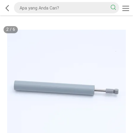
2
/
6