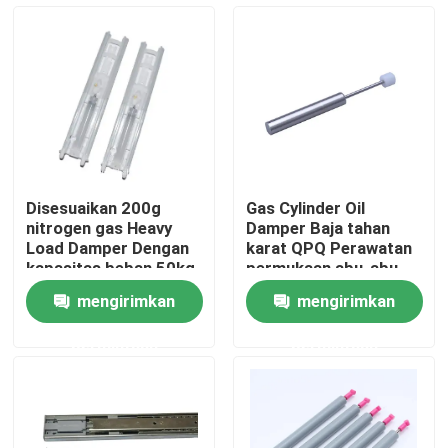
Wisata pabrik
Kontrol kualitas
Hubungi kami
Disesuaikan 200g
Gas Cylinder Oil
nitrogen gas Heavy
Damper Baja tahan
Berita
Load Damper Dengan
karat QPQ Perawatan
kapasitas beban 50kg
permukaan abu-abu
50kg Kapasitas beban
mengirimkan
mengirimkan
Semua Kasus
permintaan
permintaan
Pin POGO dengan beban pegas
Sonde pogo pin