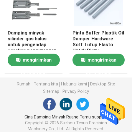
Sudut kanan POGO Pin
Damping minyak
Pintu Buffer Plastik Oil
Pin Pogo Berujung Ganda
silinder gas halus
Damper Hardware
untuk pengendap
Soft Tutup Elasto
gerakan pengurangan
Untuk Pintu
Pemadam minyak
kebisingan 0-90°
mengirimkan
mengirimkan
rentang penyesuaian
Pin POGO berujung
permintaan
permintaan
Rumah
Tentang kita
Hubungi kami
Desktop Site
SMT POGO Pin
Sitemap
Privacy Policy
Pin POGO Magnetik
Cina Damping Minyak Ruang Tamu supplier.
Copyright © 2026 Suzhou Texun Precision
Konektor Pin Pogo
Machinery Co., Ltd.. All Rights Reserved.