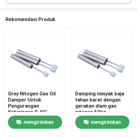
Rekomendasi Produk
Grey Nitogen Gas Oil
Damping minyak baja
Rumah
Damper Untuk
tahan karat dengan
Pengurangan
gerakan diam gas
Kebisingan 0-90°
nitogen 50kg
Produk
Jangkauan
kapasitas beban
mengirimkan
mengirimkan
Penyesuaian 200g
Berat
permintaan
permintaan
Tentang kita