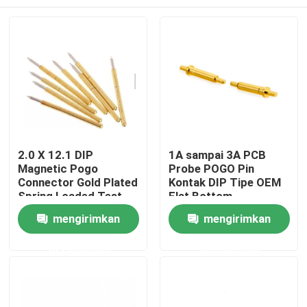
2.0 X 12.1 DIP
1A sampai 3A PCB
Magnetic Pogo
Probe POGO Pin
Connector Gold Plated
Kontak DIP Tipe OEM
Spring Loaded Test
Flat Bottom
Probes
Rumah
mengirimkan
mengirimkan
permintaan
permintaan
Produk
Tentang kita