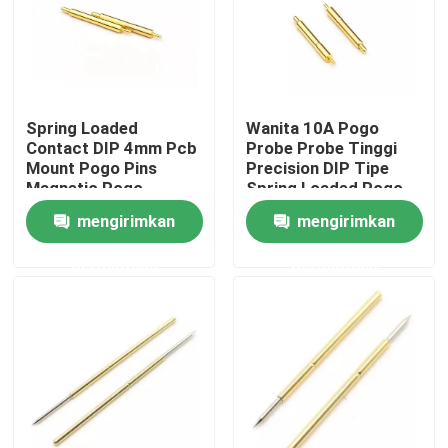
Wisata pabrik
Kontrol kualitas
Spring Loaded
Wanita 10A Pogo
Contact DIP 4mm Pcb
Probe Probe Tinggi
Mount Pogo Pins
Precision DIP Tipe
Hubungi kami
Magnetic Pogo
Spring Loaded Pogo
Connector
Pin
mengirimkan
mengirimkan
Berita
permintaan
permintaan
Semua Kasus
Pin POGO dengan beban pegas
Sonde pogo pin