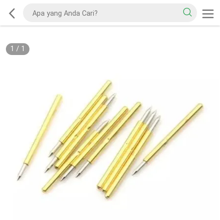
1
/
1