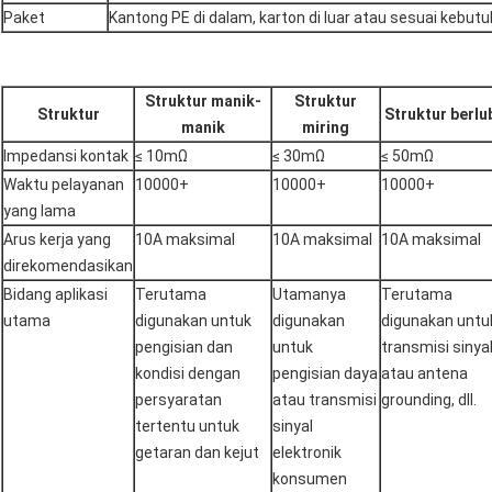
Paket
Kantong PE di dalam, karton di luar atau sesuai kebu
Struktur manik-
Struktur
Struktur
Struktur berl
manik
miring
Impedansi kontak
≤ 10mΩ
≤ 30mΩ
≤ 50mΩ
Waktu pelayanan
10000+
10000+
10000+
yang lama
Arus kerja yang
10A maksimal
10A maksimal
10A maksimal
direkomendasikan
Bidang aplikasi
Terutama
Utamanya
Terutama
utama
digunakan untuk
digunakan
digunakan untu
pengisian dan
untuk
transmisi sinya
kondisi dengan
pengisian daya
atau antena
persyaratan
atau transmisi
grounding, dll.
tertentu untuk
sinyal
getaran dan kejut
elektronik
konsumen