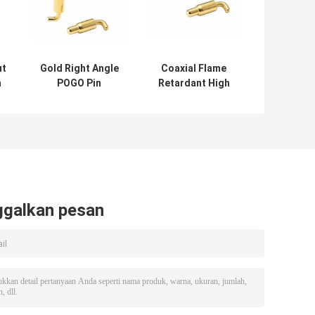
ut
Gold Right Angle
Coaxial Flame
n
POGO Pin
Retardant High
Kuningan Spring
Current Pogo Pin
k
Loaded Pin
Untuk Konektor
Connector Untuk
Angle Bender 12V
Heating Element
ggalkan pesan