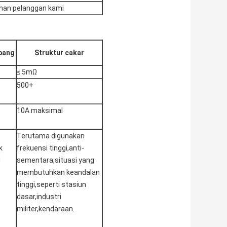
tuhan pelanggan kami
ubang
Struktur cakar
≤ 5mΩ
500+
10A maksimal
Terutama digunakan
k
frekuensi tinggi,anti-
l
sementara,situasi yang
membutuhkan keandalan
tinggi,seperti stasiun
dasar,industri
militer,kendaraan.