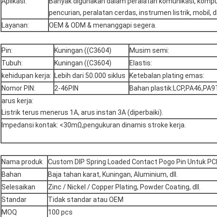
Aplikasi:
Banyak digunakan dalam peralatan komunikasi, komput
pencurian, peralatan cerdas, instrumen listrik, mobil, dl
Layanan:
OEM & ODM & menanggapi segera.
Pin:
Kuningan ((C3604)
Musim semi:
Tubuh:
Kuningan ((C3604)
Elastis:
kehidupan kerja:
Lebih dari 50.000 siklus
Ketebalan plating emas:
Nomor PIN:
2-46PIN
Bahan plastik:LCP,PA46,PA9
arus kerja:
Listrik terus menerus 1A, arus instan 3A (diperbaiki).
Impedansi kontak: <30mΩ,pengukuran dinamis stroke kerja.
Nama produk
Custom DIP Spring Loaded Contact Pogo Pin Untuk PC
Bahan
Baja tahan karat, Kuningan, Aluminium, dll.
Selesaikan
Zinc / Nickel / Copper Plating, Powder Coating, dll.
Standar
Tidak standar atau OEM
MOQ
100 pcs