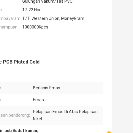
Gulungan Vakum/Tas PVC
n:
17-22 Hari
embayaran:
T/T, Western Union, MoneyGram
mampuan:
1000000Kpcs
e PCB Plated Gold
:
Berlapis Emas
:
Emas
Pelapisan Emas Di Atas Pelapisan
isan pendorong:
Nikel
in pcb Sudut kanan
,