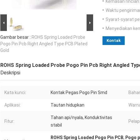
Kemasan rincian:
Waktu pengirima
Syarat-syarat p
Menyediakan ke
Gambar besar :
ROHS Spring Loaded Probe
Kontak
Pogo Pin Pcb Right Angled Type PCB Plated
Gold
ROHS Spring Loaded Probe Pogo Pin Pcb Right Angled Typ
Deskripsi
Kata kunci:
Kontak Pegas Pogo Pin Smd
Bahan
Aplikasi:
Tautan hidupkan
Warna
Tahan api/nyala, Konduktivitas
Fitur:
Pelap
stabil
ROHS Spring Loaded Pogo Pin PCB
,
Pogo p