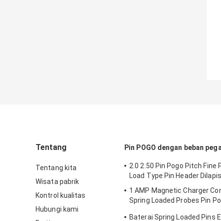
Tentang
Pin POGO dengan beban peg
2.0 2.50 Pin Pogo Pitch Fine 
Tentang kita
Load Type Pin Header Dilapis
Wisata pabrik
1 AMP Magnetic Charger Co
Kontrol kualitas
Spring Loaded Probes Pin P
Hubungi kami
Electronics 10000 kali
Baterai Spring Loaded Pins E