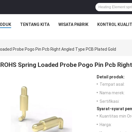
ODUK
TENTANG KITA
WISATA PABRIK
KONTROL KUALI
oaded Probe Pogo Pin Pcb Right Angled Type PCB Plated Gold
ROHS Spring Loaded Probe Pogo Pin Pcb Right
Detail produk:
Tempat asal:
Nama merek:
Sertifikasi:
Syarat-syarat pe
Kuantitas min Or
Harga: