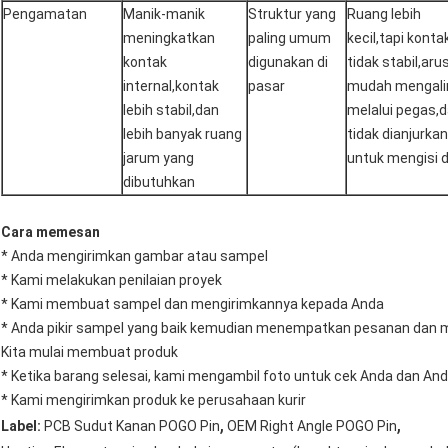
Pengamatan
Manik-manik
Struktur yang
Ruang lebih
meningkatkan
paling umum
kecil,tapi konta
kontak
digunakan di
tidak stabil,aru
internal,kontak
pasar
mudah mengali
lebih stabil,dan
melalui pegas,
lebih banyak ruang
tidak dianjurkan
jarum yang
untuk mengisi 
dibutuhkan
Cara memesan
* Anda mengirimkan gambar atau sampel
* Kami melakukan penilaian proyek
* Kami membuat sampel dan mengirimkannya kepada Anda
* Anda pikir sampel yang baik kemudian menempatkan pesanan dan
Kita mulai membuat produk
* Ketika barang selesai, kami mengambil foto untuk cek Anda dan A
* Kami mengirimkan produk ke perusahaan kurir
,
,
Label:
PCB Sudut Kanan POGO Pin
OEM Right Angle POGO Pin