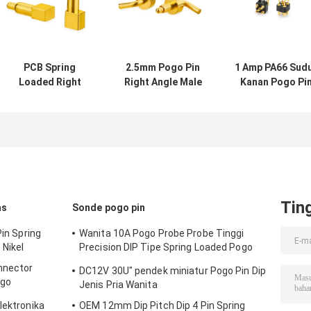
PCB Spring
2.5mm Pogo Pin
1 Amp PA66 Sud
Loaded Right
Right Angle Male
Kanan Pogo Pi
Angle POGO Pin
Female Data
Spring Loaded
Wanita Laki-laki
Transmissionin
Konektor Untu
Hubungkan 3A
Spring Loaded
Peralatan
Battery
Pengisian
Connector
Tin
as
Sonde pogo pin
Pin Spring
Wanita 10A Pogo Probe Probe Tinggi
 Nikel
Precision DIP Tipe Spring Loaded Pogo
Pin
nnector
DC12V 30U" pendek miniatur Pogo Pin Dip
ogo
Jenis Pria Wanita
lektronika
OEM 12mm Dip Pitch Dip 4 Pin Spring