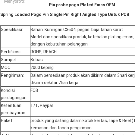
Menyoroti:
Pin probe pogo Plated Emas OEM
Spring Loaded Pogo Pin Single Pin Right Angled Type Untuk PCB
Spesifikasi:
Bahan: Kuningan C3604, pegas: baja tahan karat
Model dan spesifikasi produk, ketebalan plating emas
dengan kebutuhan pelanggan.
Sertifikasi:
ROHS, REACH
Sampel:
Bebas
MOQ:
2000 keping
Pengiriman:
Dalam persediaan produk akan dikirim dalam 3hari ker
dikirim sekitar 7hari kerja
Kondisi
FOB
perdagangan:
Ketentuan
T/T, Paypal
pembayaran:
Paket:
produk yang datang dalam kotak kertas,Tape & Reel (
kemasan dan tanda pengiriman