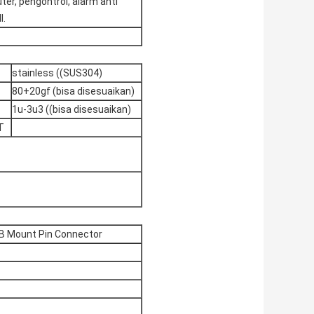
er, pengontrol, alarm anti
l.
stainless ((SUS304)
80+20gf (bisa disesuaikan)
1u-3u3 ((bisa disesuaikan)
T
B Mount Pin Connector