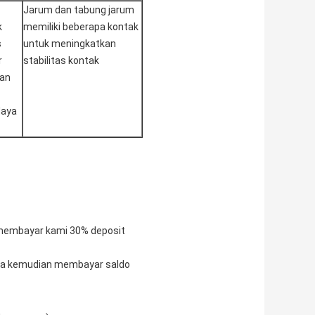
Jarum dan tabung jarum
k
memiliki beberapa kontak
s
untuk meningkatkan
r
stabilitas kontak
dan
daya
 membayar kami 30% deposit
nda kemudian membayar saldo