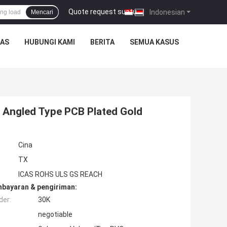
Quote request suatu
|
Indonesian
Mencari
TAS
HUBUNGI KAMI
BERITA
SEMUA KASUS
 Angled Type PCB Plated Gold
Cina
TX
ICAS ROHS ULS GS REACH
mbayaran & pengiriman:
der:
30K
negotiable