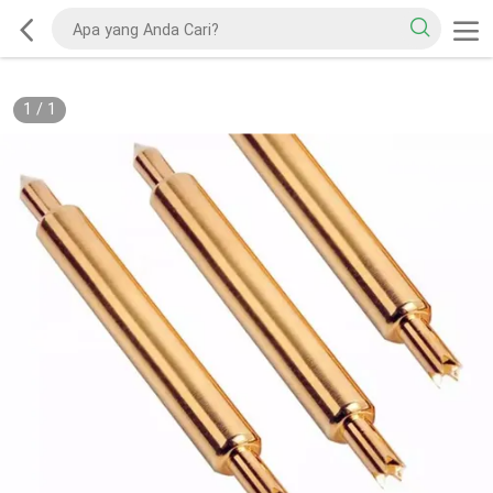
1
/
1