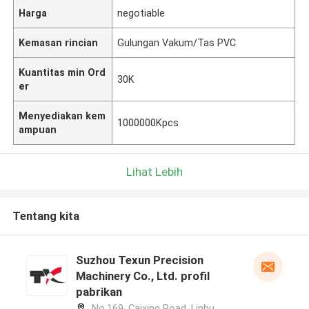
Harga
negotiable
Kemasan rincian
Gulungan Vakum/Tas PVC
Kuantitas min Ord
30K
er
Menyediakan kem
1000000Kpcs
ampuan
Lihat Lebih
Tentang kita
Suzhou Texun Precision
Machinery Co., Ltd. profil
pabrikan
No.169, Caixing Road, Linhu