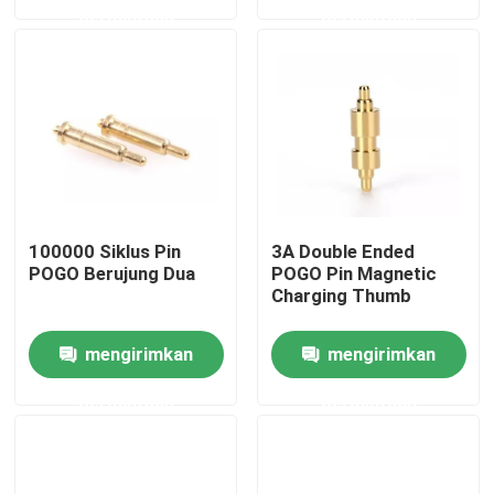
permintaan
permintaan
Wisata pabrik
Kontrol kualitas
Hubungi kami
100000 Siklus Pin
3A Double Ended
Berita
POGO Berujung Dua
POGO Pin Magnetic
Charging Thumb
Semua Kasus
mengirimkan
mengirimkan
permintaan
permintaan
Pin POGO dengan beban pegas
Sonde pogo pin