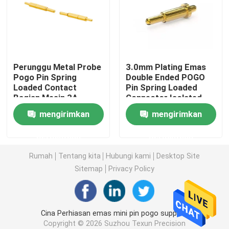
Sudut kanan POGO Pin
Pin Pogo Berujung Ganda
Perunggu Metal Probe
3.0mm Plating Emas
Pogo Pin Spring
Double Ended POGO
Loaded Contact
Pin Spring Loaded
Pemadam minyak
Bagian Mesin 3A
Connector Isolated
Pogo Pin
mengirimkan
mengirimkan
Pin POGO berujung
permintaan
permintaan
SMT POGO Pin
Rumah
Tentang kita
Hubungi kami
Desktop Site
Sitemap
Privacy Policy
Pin POGO Magnetik
Cina Perhiasan emas mini pin pogo supplier.
Konektor Pin Pogo
Copyright © 2026 Suzhou Texun Precision