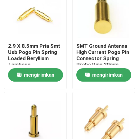
Wisata pabrik
Kontrol kualitas
2.9 X 8.5mm Pria Smt
SMT Ground Antenna
Usb Pogo Pin Spring
High Current Pogo Pin
Hubungi kami
Loaded Beryllium
Connector Spring
Tembaga
Probe Pins 20mm
mengirimkan
mengirimkan
Berita
permintaan
permintaan
Semua Kasus
Pin POGO dengan beban pegas
Sonde pogo pin