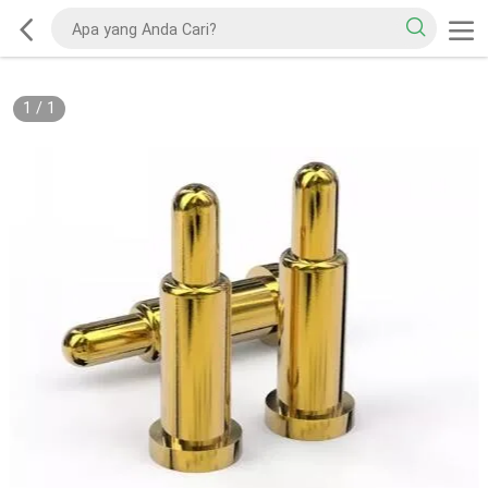
1
/
1