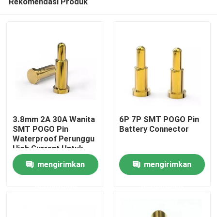
Rekomendasi Produk
3.8mm 2A 30A Wanita
6P 7P SMT POGO Pin
SMT POGO Pin
Battery Connector
Waterproof Perunggu
High Current Untuk
Rumah
PCBA
mengirimkan
mengirimkan
Produk
permintaan
permintaan
Tentang kita