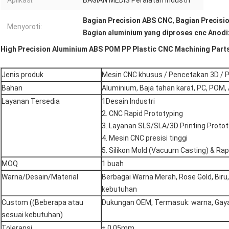
Aplikasi:
BAGIAN MEDIS Peralatan Industri
Bagian Precision ABS CNC
,
Bagian Precis
Menyoroti:
Bagian aluminium yang diproses cnc Anodi
High Precision Aluminium ABS POM PP Plastic CNC Machining Part
Jenis produk
Mesin CNC khusus / Pencetakan 3D /
Bahan
Aluminium, Baja tahan karat, PC, POM, Ak
Layanan Tersedia
1Desain Industri
2. CNC Rapid Prototyping
3. Layanan SLS/SLA/3D Printing Proto
4. Mesin CNC presisi tinggi
5. Silikon Mold (Vacuum Casting) & Rap
MOQ
1 buah
Warna/Desain/Material
Berbagai Warna Merah, Rose Gold, Biru,
kebutuhan
Custom ((Beberapa atau
Dukungan OEM, Termasuk: warna, Gaya
sesuai kebutuhan)
Toleransi
± 0,05mm