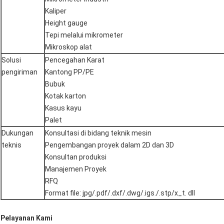
Kaliper
Height gauge
Tepi melalui mikrometer
Mikroskop alat
Solusi
Pencegahan Karat
pengiriman
Kantong PP/PE
Bubuk
Kotak karton
Kasus kayu
Palet
Dukungan
Konsultasi di bidang teknik mesin
teknis
Pengembangan proyek dalam 2D dan 3D
Konsultan produksi
Manajemen Proyek
RFQ
Format file: jpg/.pdf/.dxf/.dwg/.igs./.stp/x_t. dll
Pelayanan Kami