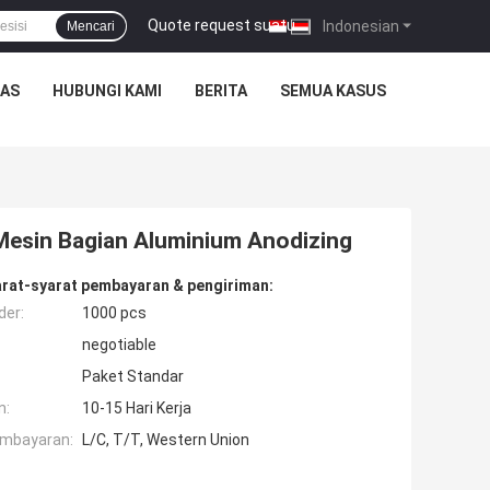
Quote request suatu
|
Indonesian
Mencari
TAS
HUBUNGI KAMI
BERITA
SEMUA KASUS
Mesin Bagian Aluminium Anodizing
rat-syarat pembayaran & pengiriman:
der:
1000 pcs
negotiable
Paket Standar
n:
10-15 Hari Kerja
embayaran:
L/C, T/T, Western Union