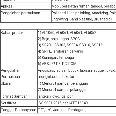
Aplikasi
Mobil, peralatan rumah tangga, perabota
Pengolahan permukaan
Polished, High polishing, Anodizing, Pai
Engraving, Sand blasting, Brushed dll
Bahan produk
1) AL1060, AL6061, AL6061, AL5052
2) Baja, baja ringan, SPCC
3) SS201, SS303, SS304, SS316, SS316L
4) SPTE, lembaran galvanis
5) Kuningan, tembaga
6) ABS, PP, PE, PC, POM
Pengolahan
Anodisasi, lapisan bubuk, lapisan lacquer, oksi
Permukaan
mengkilap, bertekstur
Ukuran
1) Menurut gambar pelanggan
2) Menurut sampel pelanggan
Format Gambar
langkah, dwg, igs, pdf
Sertifikat
ISO 9001:2015 dan IATF 16949
Tanggal Pembayaran
T/T, L/C, Jaminan Perdagangan