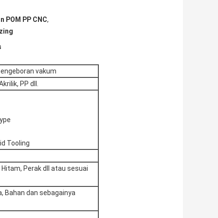
ion POM PP CNC
,
zing
s
 Pengeboran vakum
rilik, PP dll.
type
id Tooling
 Hitam, Perak dll atau sesuai
, Bahan dan sebagainya