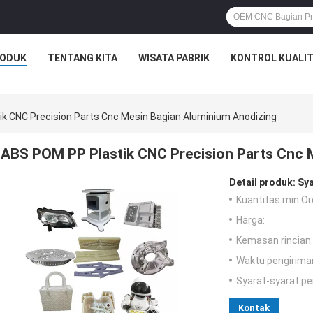
ODUK
TENTANG KITA
WISATA PABRIK
KONTROL KUALI
k CNC Precision Parts Cnc Mesin Bagian Aluminium Anodizing
ABS POM PP Plastik CNC Precision Parts Cnc 
Detail produk:
Sya
Kuantitas min Or
Harga:
Kemasan rincian:
Waktu pengirima
Syarat-syarat p
Kontak