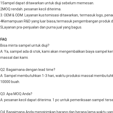
1Sampel dapat ditawarkan untuk diuji sebelum memesan.
2MOQ rendah. pesanan kecil diterima.
3. OEM & ODM. Layanan kustomisasi ditawarkan, termasuk logo, pena
4Kemampuan R&D yang luar biasa,termasuk pengembangan produk 
5Layanan pra-penjualan dan purna jual yang bagus.
FAQ
Bisa minta sampel untuk diuji?
A: Ya, sampel ada di stok, kami akan mengembalikan biaya sampel k
massal dari kami.
Q2. Bagaimana dengan lead time?
A: Sampel membutuhkan 1-3 hari, waktu produksi massal membutuhkan 
10000 buah.
Q3. Apa MOQ Anda?
A: pesanan kecil dapat diterima. 1 pc untuk pemeriksaan sampel terse
Q4. Bagaimana Anda mengirimkan barang dan berapa lama waktu yang