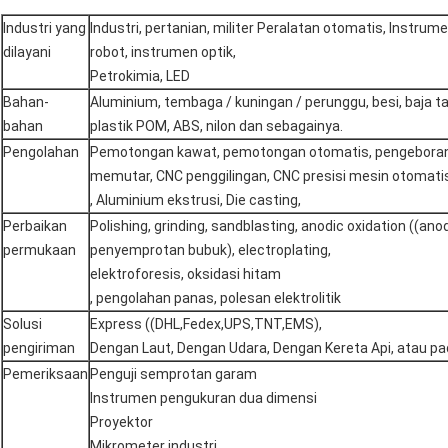
Industri yang
Industri, pertanian, militer Peralatan otomatis, Instrum
dilayani
robot, instrumen optik,
Petrokimia, LED
Bahan-
Aluminium, tembaga / kuningan / perunggu, besi, baja t
bahan
plastik POM, ABS, nilon dan sebagainya.
Pengolahan
Pemotongan kawat, pemotongan otomatis, pengeboran,
memutar, CNC penggilingan, CNC presisi mesin otomatis
, Aluminium ekstrusi, Die casting,
Perbaikan
Polishing, grinding, sandblasting, anodic oxidation ((an
permukaan
penyemprotan bubuk), electroplating,
elektroforesis, oksidasi hitam
, pengolahan panas, polesan elektrolitik
Solusi
Express ((DHL,Fedex,UPS,TNT,EMS),
pengiriman
Dengan Laut, Dengan Udara, Dengan Kereta Api, atau p
Pemeriksaan
Penguji semprotan garam
Instrumen pengukuran dua dimensi
Proyektor
Mikrometer industri