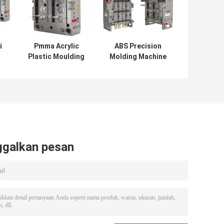
i
Pmma Acrylic
ABS Precision
Plastic Moulding
Molding Machine
Die Injection Mold
Die Maker Plastic
MakersSingle
Injection Mold
Cavity ASA
Molding dibuat
cetakan
ggalkan pesan