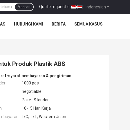
Quote request suatu
|
Indonesian
Mencari
TAS
HUBUNGI KAMI
BERITA
SEMUA KASUS
ntuk Produk Plastik ABS
rat-syarat pembayaran & pengiriman:
der:
1000 pcs
negotiable
Paket Standar
n:
10-15 Hari Kerja
embayaran:
L/C, T/T, Western Union