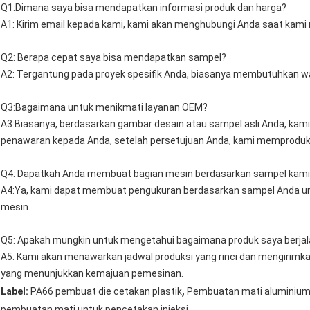
Q1:Dimana saya bisa mendapatkan informasi produk dan harga?
A1: Kirim email kepada kami, kami akan menghubungi Anda saat kami
Q2: Berapa cepat saya bisa mendapatkan sampel?
A2: Tergantung pada proyek spesifik Anda, biasanya membutuhkan wa
Q3:Bagaimana untuk menikmati layanan OEM?
A3:Biasanya, berdasarkan gambar desain atau sampel asli Anda, kam
penawaran kepada Anda, setelah persetujuan Anda, kami memproduk
Q4: Dapatkah Anda membuat bagian mesin berdasarkan sampel kami
A4:Ya, kami dapat membuat pengukuran berdasarkan sampel Anda 
mesin.
Q5: Apakah mungkin untuk mengetahui bagaimana produk saya berja
A5: Kami akan menawarkan jadwal produksi yang rinci dan mengirimka
yang menunjukkan kemajuan pemesinan.
,
Label:
PA66 pembuat die cetakan plastik
Pembuatan mati aluminium 
pembuatan mati untuk pencetakan injeksi