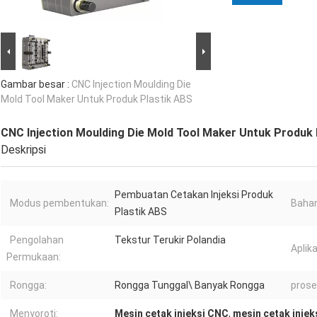
Gambar besar :
CNC Injection Moulding Die
Mold Tool Maker Untuk Produk Plastik ABS
CNC Injection Moulding Die Mold Tool Maker Untuk Produk 
Deskripsi
Pembuatan Cetakan Injeksi Produk
Modus pembentukan:
Bahan
Plastik ABS
Pengolahan
Tekstur Terukir Polandia
Aplika
Permukaan:
Rongga:
Rongga Tunggal\ Banyak Rongga
prose
Menyoroti:
Mesin cetak injeksi CNC
,
mesin cetak injek