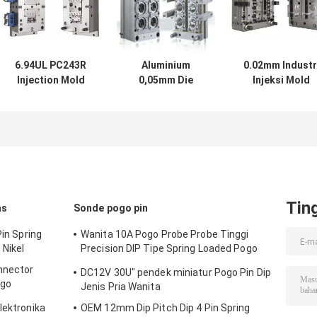
6.94UL PC243R
Aluminium
0.02mm Industr
Injection Mold
0,05mm Die
Injeksi Mold
Maker Plastic
Making Untuk
Maker Plastik
Injection
Injeksi Molding
Molding Die
Moulding Die
Silicon Karet
Maker ODM
Makers 0.05mm
Injeksi Mold
Makers
Tin
as
Sonde pogo pin
Pin Spring
Wanita 10A Pogo Probe Probe Tinggi
 Nikel
Precision DIP Tipe Spring Loaded Pogo
Pin
nnector
DC12V 30U" pendek miniatur Pogo Pin Dip
ogo
Jenis Pria Wanita
lektronika
OEM 12mm Dip Pitch Dip 4 Pin Spring