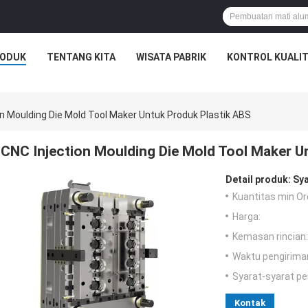
ODUK
TENTANG KITA
WISATA PABRIK
KONTROL KUALI
on Moulding Die Mold Tool Maker Untuk Produk Plastik ABS
CNC Injection Moulding Die Mold Tool Maker U
Detail produk:
Sya
Kuantitas min Or
Harga:
Kemasan rincian:
Waktu pengirima
Syarat-syarat p
Kontak