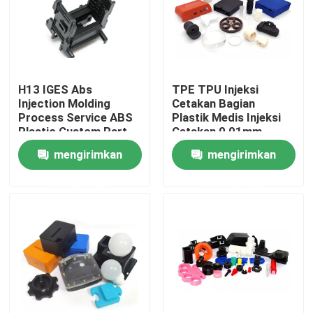
Wisata pabrik
Kontrol kualitas
H13 IGES Abs
TPE TPU Injeksi
Injection Molding
Cetakan Bagian
Process Service ABS
Plastik Medis Injeksi
Hubungi kami
Plastic Custom Part
Cetakan 0,01mm
Toleransi
mengirimkan
mengirimkan
Berita
permintaan
permintaan
Semua Kasus
Pin POGO dengan beban pegas
Sonde pogo pin