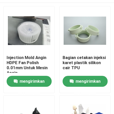
Injection Mold Angin
Bagian cetakan injeksi
HDPE Fan Polish
karet plastik silikon
0.01mm Untuk Mesin
cair TPU
Angin
Rumah
mengirimkan
mengirimkan
permintaan
permintaan
Produk
Tentang kita