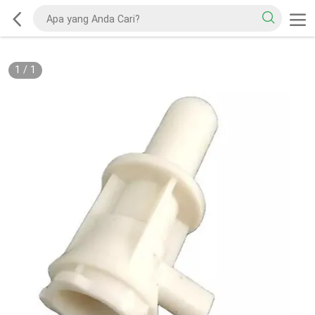
1
/
1