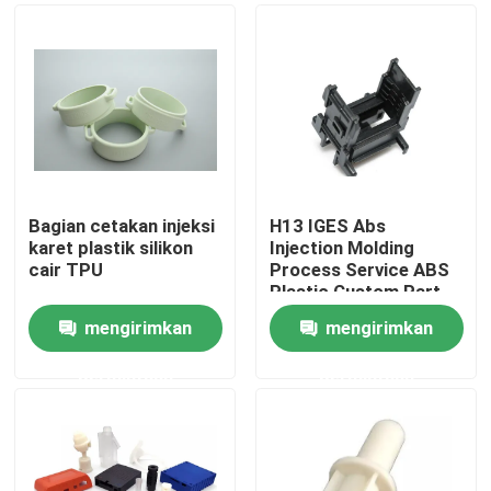
Bagian cetakan injeksi
H13 IGES Abs
karet plastik silikon
Injection Molding
cair TPU
Process Service ABS
Plastic Custom Part
mengirimkan
mengirimkan
Rumah
permintaan
permintaan
Produk
Tentang kita