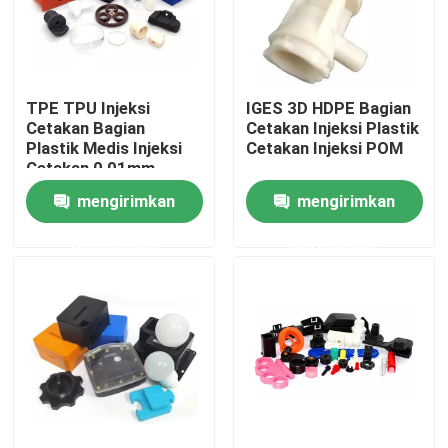
Wisata pabrik
TPE TPU Injeksi
IGES 3D HDPE Bagian
Kontrol kualitas
Cetakan Bagian
Cetakan Injeksi Plastik
Plastik Medis Injeksi
Cetakan Injeksi POM
Cetakan 0,01mm
Hubungi kami
Toleransi
mengirimkan
mengirimkan
permintaan
permintaan
Berita
Semua Kasus
Pin POGO dengan beban pegas
Sonde pogo pin