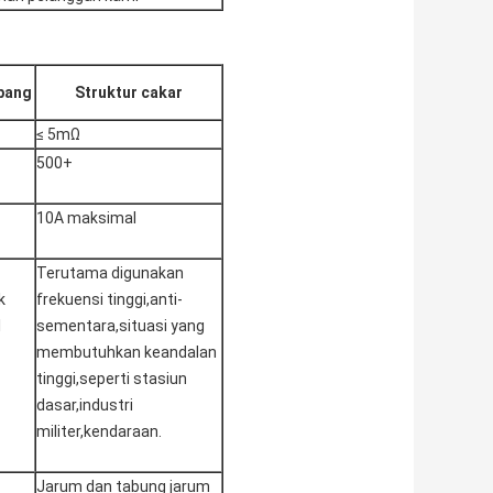
ubang
Struktur cakar
≤ 5mΩ
500+
10A maksimal
Terutama digunakan
k
frekuensi tinggi,anti-
l
sementara,situasi yang
membutuhkan keandalan
tinggi,seperti stasiun
dasar,industri
militer,kendaraan.
Jarum dan tabung jarum