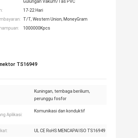
Gulungan Vakum/Tas PVC
n:
17-22 Hari
embayaran:
T/T, Western Union, MoneyGram
mampuan:
1000000Kpcs
onektor TS16949
Kuningan, tembaga berilium,
perunggu fosfor
Komunikasi dan konduktif
ng Aplikasi:
ikat:
UL CE RoHS MENCAPAI ISO TS16949