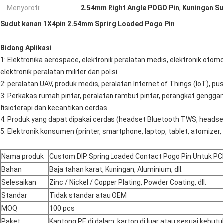
Menyoroti:
2.54mm Right Angle POGO Pin
,
Kuningan Su
Sudut kanan 1X4pin 2.54mm Spring Loaded Pogo Pin
Bidang Aplikasi
1: Elektronika aerospace, elektronik peralatan medis, elektronik otomot
elektronik peralatan militer dan polisi.
2: peralatan UAV, produk medis, peralatan Internet of Things (IoT), pu
3: Perkakas rumah pintar, peralatan rambut pintar, perangkat genggam
fisioterapi dan kecantikan cerdas.
4: Produk yang dapat dipakai cerdas (headset Bluetooth TWS, headset, j
5: Elektronik konsumen (printer, smartphone, laptop, tablet, atomizer,
Nama produk
Custom DIP Spring Loaded Contact Pogo Pin Untuk PC
Bahan
Baja tahan karat, Kuningan, Aluminium, dll.
Selesaikan
Zinc / Nickel / Copper Plating, Powder Coating, dll.
Standar
Tidak standar atau OEM
MOQ
100 pcs
Paket
Kantong PE di dalam, karton di luar atau sesuai kebu