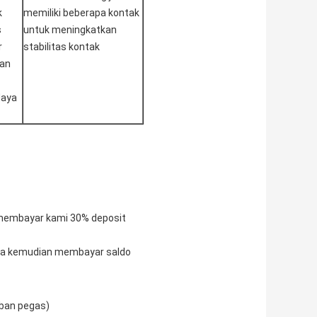
k
memiliki beberapa kontak
s
untuk meningkatkan
r
stabilitas kontak
dan
daya
 membayar kami 30% deposit
nda kemudian membayar saldo
eban pegas)