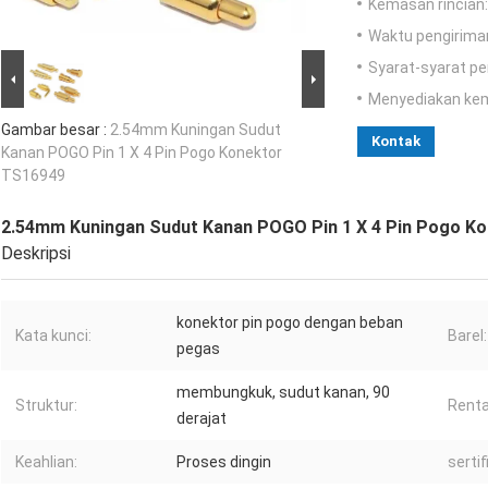
Kemasan rincian:
Waktu pengirima
Syarat-syarat p
Menyediakan ke
Gambar besar :
2.54mm Kuningan Sudut
Kontak
Kanan POGO Pin 1 X 4 Pin Pogo Konektor
TS16949
2.54mm Kuningan Sudut Kanan POGO Pin 1 X 4 Pin Pogo K
Deskripsi
konektor pin pogo dengan beban
Kata kunci:
Barel:
pegas
membungkuk, sudut kanan, 90
Struktur:
Renta
derajat
Keahlian:
Proses dingin
sertif