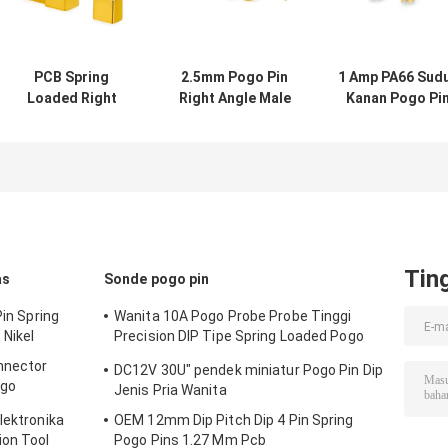
PCB Spring
2.5mm Pogo Pin
1 Amp PA66 Sud
Loaded Right
Right Angle Male
Kanan Pogo Pi
Angle POGO Pin
Female Data
Spring Loaded
Wanita Laki-laki
Transmissionin
Konektor Untu
Hubungkan 3A
Spring Loaded
Peralatan
Battery
Pengisian
Connector
Tin
as
Sonde pogo pin
Pin Spring
Wanita 10A Pogo Probe Probe Tinggi
 Nikel
Precision DIP Tipe Spring Loaded Pogo
Pin
nnector
DC12V 30U" pendek miniatur Pogo Pin Dip
ogo
Jenis Pria Wanita
lektronika
OEM 12mm Dip Pitch Dip 4 Pin Spring
on Tool
Pogo Pins 1.27 Mm Pcb