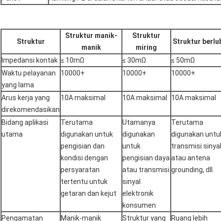
Struktur manik-
Struktur
Struktur
Struktur berl
manik
miring
Impedansi kontak
≤ 10mΩ
≤ 30mΩ
≤ 50mΩ
Waktu pelayanan
10000+
10000+
10000+
yang lama
Arus kerja yang
10A maksimal
10A maksimal
10A maksimal
direkomendasikan
Bidang aplikasi
Terutama
Utamanya
Terutama
utama
digunakan untuk
digunakan
digunakan untu
pengisian dan
untuk
transmisi sinya
kondisi dengan
pengisian daya
atau antena
persyaratan
atau transmisi
grounding, dll.
tertentu untuk
sinyal
getaran dan kejut
elektronik
konsumen
Pengamatan
Manik-manik
Struktur yang
Ruang lebih