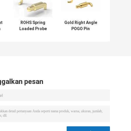
ut
ROHS Spring
Gold Right Angle
n
Loaded Probe
POGO Pin
Pogo Pin Pcb
Kuningan Spring
k
Right Angled Type
Loaded Pin
PCB Plated Gold
Connector Untuk
Heating Element
ggalkan pesan