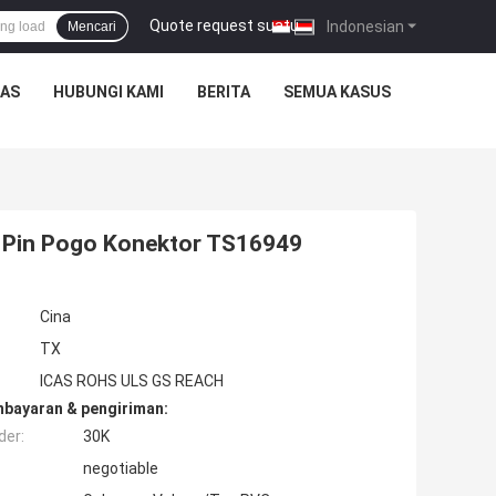
Quote request suatu
|
Indonesian
Mencari
TAS
HUBUNGI KAMI
BERITA
SEMUA KASUS
 Pin Pogo Konektor TS16949
Cina
TX
ICAS ROHS ULS GS REACH
mbayaran & pengiriman:
der:
30K
negotiable