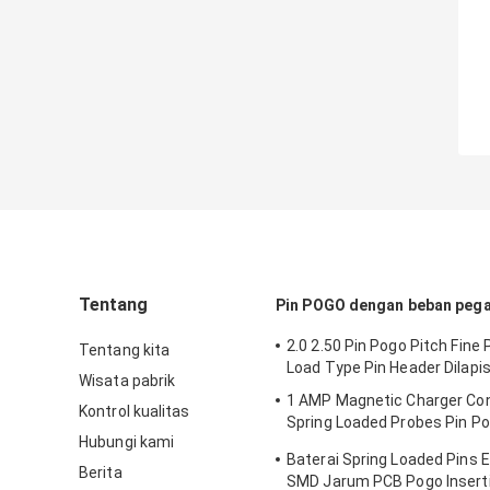
Tentang
Pin POGO dengan beban peg
2.0 2.50 Pin Pogo Pitch Fine 
Tentang kita
Load Type Pin Header Dilapis
Wisata pabrik
1 AMP Magnetic Charger Co
Kontrol kualitas
Spring Loaded Probes Pin P
Hubungi kami
Electronics 10000 kali
Baterai Spring Loaded Pins E
Berita
SMD Jarum PCB Pogo Inserti