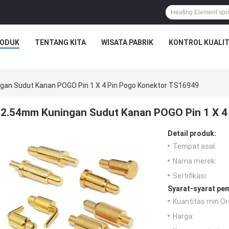
ODUK
TENTANG KITA
WISATA PABRIK
KONTROL KUALI
gan Sudut Kanan POGO Pin 1 X 4 Pin Pogo Konektor TS16949
2.54mm Kuningan Sudut Kanan POGO Pin 1 X 4
Detail produk:
Tempat asal:
Nama merek:
Sertifikasi:
Syarat-syarat pe
Kuantitas min Or
Harga: