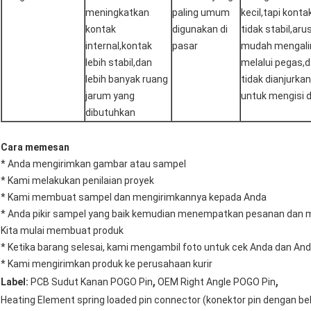
meningkatkan
paling umum
kecil,tapi konta
kontak
digunakan di
tidak stabil,aru
internal,kontak
pasar
mudah mengali
lebih stabil,dan
melalui pegas,
lebih banyak ruang
tidak dianjurkan
jarum yang
untuk mengisi 
dibutuhkan
Cara memesan
* Anda mengirimkan gambar atau sampel
* Kami melakukan penilaian proyek
* Kami membuat sampel dan mengirimkannya kepada Anda
* Anda pikir sampel yang baik kemudian menempatkan pesanan dan
Kita mulai membuat produk
* Ketika barang selesai, kami mengambil foto untuk cek Anda dan A
* Kami mengirimkan produk ke perusahaan kurir
,
,
Label:
PCB Sudut Kanan POGO Pin
OEM Right Angle POGO Pin
Heating Element spring loaded pin connector (konektor pin dengan b