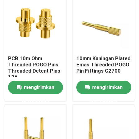
Wisata pabrik
Kontrol kualitas
Hubungi kami
PCB 10m Ohm
10mm Kuningan Plated
Threaded POGO Pins
Emas Threaded POGO
Threaded Detent Pins
Pin Fittings C2700
Berita
12A
mengirimkan
mengirimkan
Semua Kasus
permintaan
permintaan
Pin POGO dengan beban pegas
Sonde pogo pin