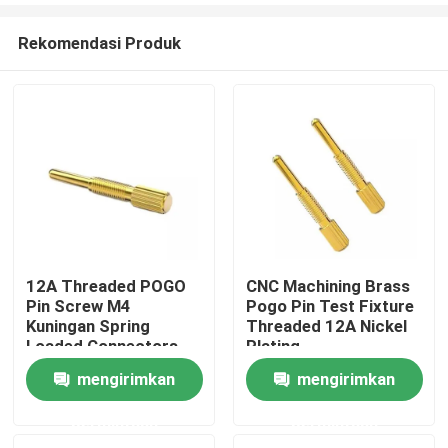
Rekomendasi Produk
12A Threaded POGO
CNC Machining Brass
Pin Screw M4
Pogo Pin Test Fixture
Rumah
Kuningan Spring
Threaded 12A Nickel
Loaded Connectors
Plating
Surface Mount
mengirimkan
mengirimkan
Produk
permintaan
permintaan
Tentang kita