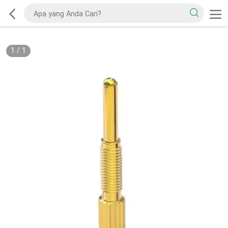
1
/
1