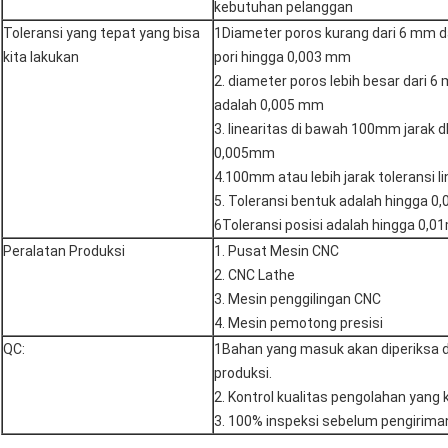
kebutuhan pelanggan
Toleransi yang tepat yang bisa
1Diameter poros kurang dari 6 mm 
kita lakukan
pori hingga 0,003 mm
2. diameter poros lebih besar dari 6
adalah 0,005 mm
3. linearitas di bawah 100mm jarak dl
0,005mm
4.100mm atau lebih jarak toleransi l
5. Toleransi bentuk adalah hingga 0
6Toleransi posisi adalah hingga 0,0
Peralatan Produksi
1. Pusat Mesin CNC
2. CNC Lathe
3. Mesin penggilingan CNC
4. Mesin pemotong presisi
QC:
1Bahan yang masuk akan diperiksa 
produksi.
2. Kontrol kualitas pengolahan yang 
3. 100% inspeksi sebelum pengirima