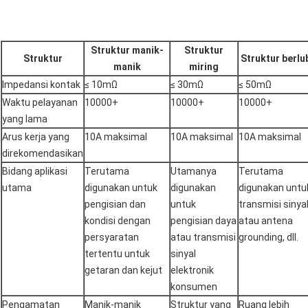
Struktur manik-
Struktur
Struktur
Struktur berl
manik
miring
Impedansi kontak
≤ 10mΩ
≤ 30mΩ
≤ 50mΩ
Waktu pelayanan
10000+
10000+
10000+
yang lama
Arus kerja yang
10A maksimal
10A maksimal
10A maksimal
direkomendasikan
Bidang aplikasi
Terutama
Utamanya
Terutama
utama
digunakan untuk
digunakan
digunakan untu
pengisian dan
untuk
transmisi sinya
kondisi dengan
pengisian daya
atau antena
persyaratan
atau transmisi
grounding, dll.
tertentu untuk
sinyal
getaran dan kejut
elektronik
konsumen
Pengamatan
Manik-manik
Struktur yang
Ruang lebih