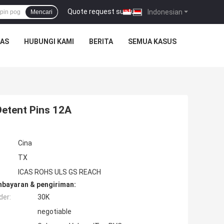
Quote request suatu
|
Indonesian
Mencari
TAS
HUBUNGI KAMI
BERITA
SEMUA KASUS
etent Pins 12A
Cina
TX
ICAS ROHS ULS GS REACH
mbayaran & pengiriman:
der:
30K
negotiable