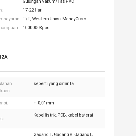
Gulungan Vakum/Tas PVC
n:
17-22 Hari
embayaran:
T/T, Western Union, MoneyGram
mampuan:
1000000Kpcs
12A
olahan
seperti yang diminta
kaan:
ansi:
+-0,01mm
Kabel listrik, PCB, kabel baterai
si:
Gagang T, Gagang B, Gagang L,