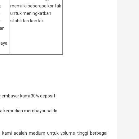
k
memiliki beberapa kontak
s
untuk meningkatkan
r
stabilitas kontak
dan
daya
 membayar kami 30% deposit
nda kemudian membayar saldo
i. kami adalah medium untuk volume tinggi berbagai