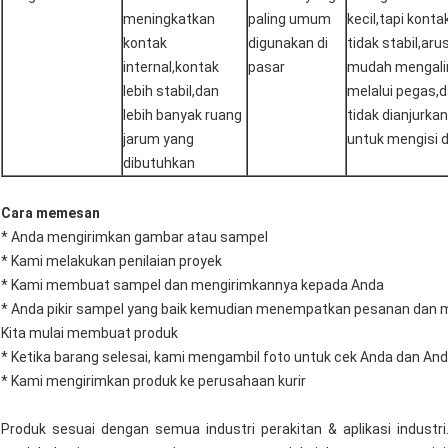
meningkatkan
paling umum
kecil,tapi konta
kontak
digunakan di
tidak stabil,aru
internal,kontak
pasar
mudah mengali
lebih stabil,dan
melalui pegas,
lebih banyak ruang
tidak dianjurkan
jarum yang
untuk mengisi 
dibutuhkan
Cara memesan
* Anda mengirimkan gambar atau sampel
* Kami melakukan penilaian proyek
* Kami membuat sampel dan mengirimkannya kepada Anda
* Anda pikir sampel yang baik kemudian menempatkan pesanan dan
Kita mulai membuat produk
* Ketika barang selesai, kami mengambil foto untuk cek Anda dan A
* Kami mengirimkan produk ke perusahaan kurir
Produk sesuai dengan semua industri perakitan & aplikasi industr