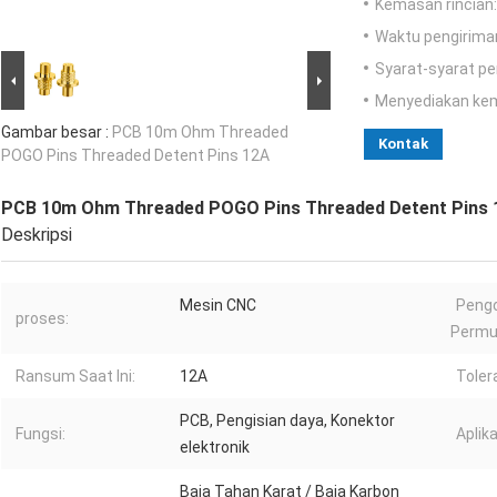
Kemasan rincian:
Waktu pengirima
Syarat-syarat p
Menyediakan ke
Gambar besar :
PCB 10m Ohm Threaded
Kontak
POGO Pins Threaded Detent Pins 12A
PCB 10m Ohm Threaded POGO Pins Threaded Detent Pins 
Deskripsi
Mesin CNC
Peng
proses:
Permu
Ransum Saat Ini:
12A
Toler
PCB, Pengisian daya, Konektor
Fungsi:
Aplika
elektronik
Baja Tahan Karat / Baja Karbon