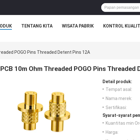
ODUK
TENTANG KITA
WISATA PABRIK
KONTROL KUALI
eaded POGO Pins Threaded Detent Pins 12A
PCB 10m Ohm Threaded POGO Pins Threaded D
Detail produk:
Tempat asal:
Nama merek:
Sertifikasi:
Syarat-syarat pe
Kuantitas min Or
Harga: