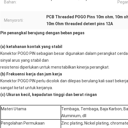
Bahan:
Pega
PCB Threaded POGO Pins 10m ohm
,
10m o
Menyoroti:
10m Ohm threaded detent pins 12A
Pin penangkal berujung dengan beban pegas
(a) ketahanan kontak yang stabil
Konektor POGO PIN sebagian besar digunakan dalam perangkat cerdas
sinyal arus yang stabil dan
resistensi diperlukan untuk menstabilkan kinerja perangkat.
(b) Frekuensi kerja dan jam kerja
Konektor POGO PIN perlu dicolok dan dilepas berulang kali saat beke
sangat ketat untuk kerjanya.
(c) Ukuran kecil, kepadatan tinggi dan berat ringan
Materi Utama
Tembaga, Tembaga, Baja Karbon, Ba
Aluminium, dll
Pengolahan Permukaan
Zinc plating, Nickel plating, chromat