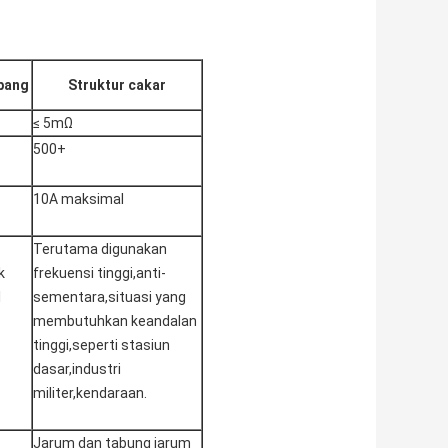
ubang
Struktur cakar
≤ 5mΩ
500+
10A maksimal
Terutama digunakan
k
frekuensi tinggi,anti-
l
sementara,situasi yang
membutuhkan keandalan
tinggi,seperti stasiun
dasar,industri
militer,kendaraan.
Jarum dan tabung jarum