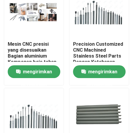
Wisata pabrik
Kontrol kualitas
Mesin CNC presisi
Precision Customized
yang disesuaikan
CNC Machined
Hubungi kami
Bagian aluminium
Stainless Steel Parts
Komponen baja tahan
Dengan Ketahanan
panas
Korosi
mengirimkan
mengirimkan
Berita
permintaan
permintaan
Semua Kasus
Pin POGO dengan beban pegas
Sonde pogo pin