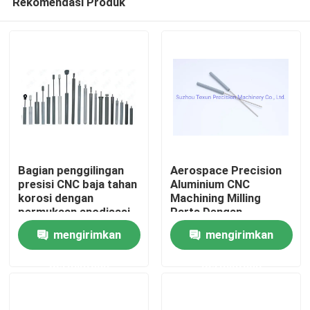
Rekomendasi Produk
Bagian penggilingan
Aerospace Precision
presisi CNC baja tahan
Aluminium CNC
korosi dengan
Machining Milling
permukaan anodisasi
Parts Dengan
Rumah
Alternatif Baja
mengirimkan
mengirimkan
Berkualitas
Produk
permintaan
permintaan
Tentang kita