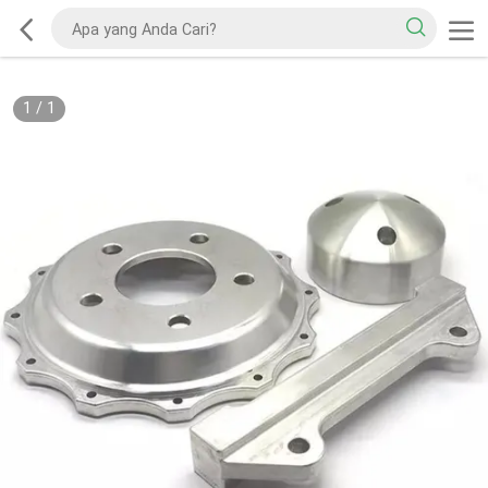
1
/
1