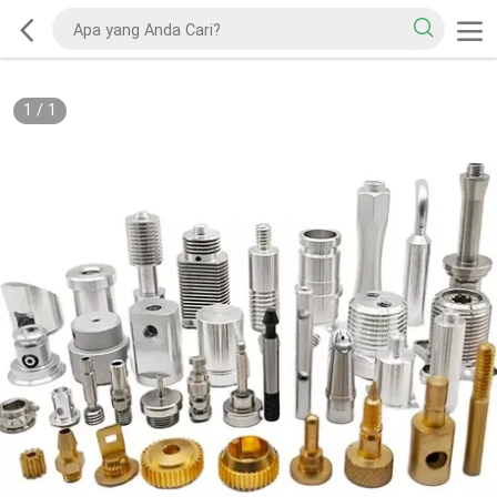
1
/
1