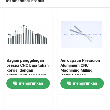
Rekomendasi Produk
Bagian penggilingan
Aerospace Precision
presisi CNC baja tahan
Aluminium CNC
korosi dengan
Machining Milling
permukaan anodisasi
Parts Dengan
Rumah
Alternatif Baja
mengirimkan
mengirimkan
Berkualitas
Produk
permintaan
permintaan
Tentang kita