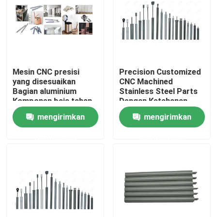
Wisata pabrik
Kontrol kualitas
Mesin CNC presisi
Precision Customized
yang disesuaikan
CNC Machined
Hubungi kami
Bagian aluminium
Stainless Steel Parts
Komponen baja tahan
Dengan Ketahanan
panas
Korosi
mengirimkan
mengirimkan
Berita
permintaan
permintaan
Semua Kasus
Pin POGO dengan beban pegas
Sonde pogo pin